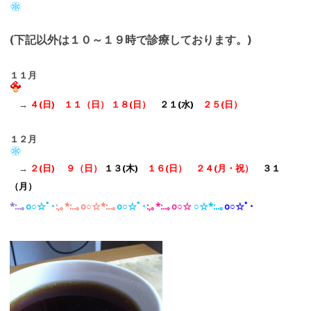
(下記以外は１０～１９時で診療しております。)
１１月
→
４(日) １１（日）
１８(日）
２１(水)
２５(日
）
１２月
→
２(日) ９（日）
１３(木)
１６(日）
２４(月・祝
）
３１
（月）
*:..｡
o○☆ﾟ･
:,｡*:..｡o○☆*:..｡
o○☆ﾟ･
:,｡*:..｡o○☆
○☆*:..｡
o○☆ﾟ･