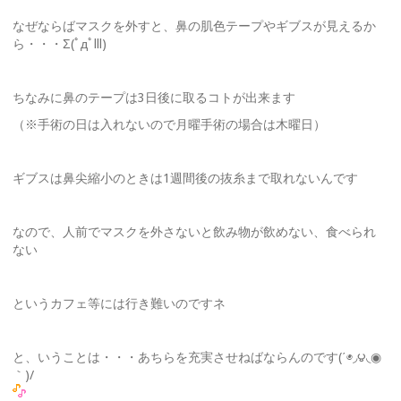
なぜならばマスクを外すと、鼻の肌色テープやギブスが見えるか
ら・・・Σ(ﾟдﾟlll)
ちなみに鼻のテープは3日後に取るコトが出来ます
（※手術の日は入れないので月曜手術の場合は木曜日）
ギブスは鼻尖縮小のときは1週間後の抜糸まで取れないんです
なので、人前でマスクを外さないと飲み物が飲めない、食べられ
ない
というカフェ等には行き難いのですネ
と、いうことは・・・あちらを充実させねばならんのです(΄◉◞౪◟◉
｀)/