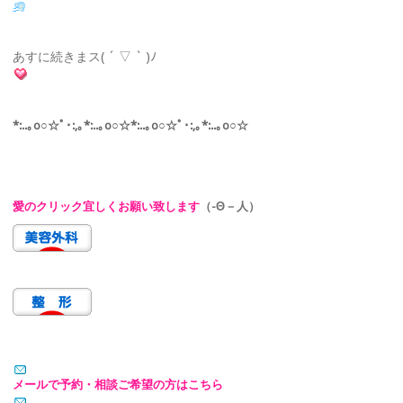
あすに続きまス( ´ ▽ ` )ﾉ
*:..｡o○☆ﾟ･:,｡*:..｡o○☆*:..｡o○☆ﾟ･:,｡*:..｡o○☆
愛のクリック宜しくお願い致します
（-Θ－人）
メールで予約・相談ご希望の方はこちら