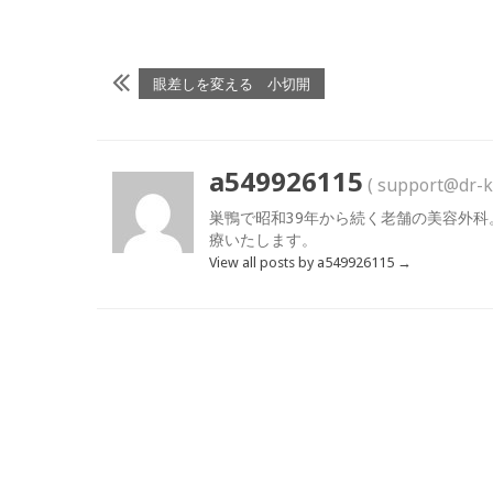
眼差しを変える 小切開
a549926115
( support@dr-k
巣鴨で昭和39年から続く老舗の美容外科
療いたします。
View all posts by a549926115
→