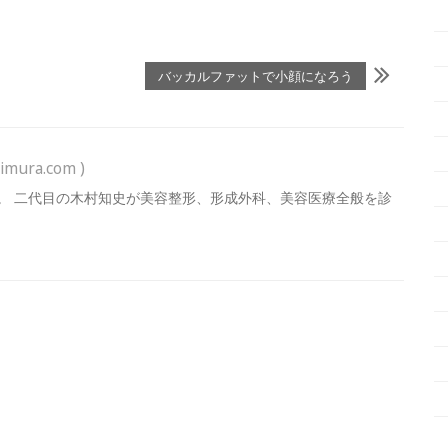
バッカルファットで小顔になろう
imura.com )
。 二代目の木村知史が美容整形、形成外科、美容医療全般を診