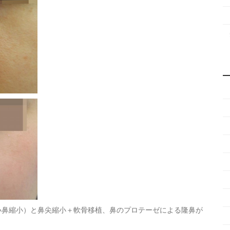
小鼻縮小）と鼻尖縮小＋軟骨移植、鼻のプロテーゼによる隆鼻が