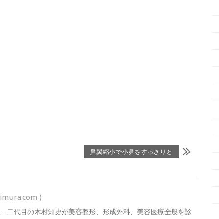
鼻翼縮小で小鼻をすっきりと
imura.com )
。 二代目の木村知史が美容整形、形成外科、美容医療全般を診