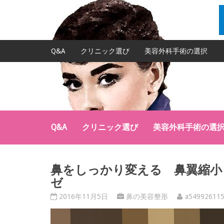
Q&A
クリニック選び
美容外科手術の選択
Q&A
クリニック選び
美容外科手術の選
鼻をしっかり変える 鼻翼縮小
ゼ
2016年11月5日
鼻の美容整形
a54992611