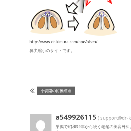
http://www.dr-kimura.com/ope/bisen/
鼻尖縮小のサイトです。
小切開の術後経過
a549926115
( support@dr-k
巣鴨で昭和39年から続く老舗の美容外科