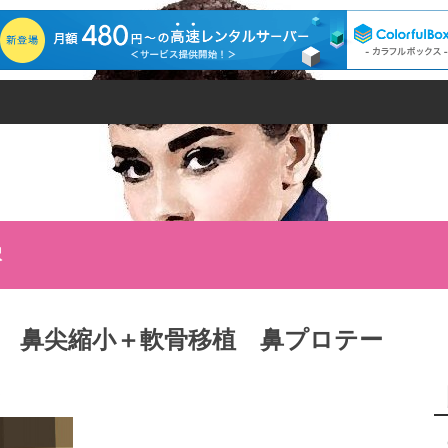
択
 鼻尖縮小＋軟骨移植 鼻プロテー
5