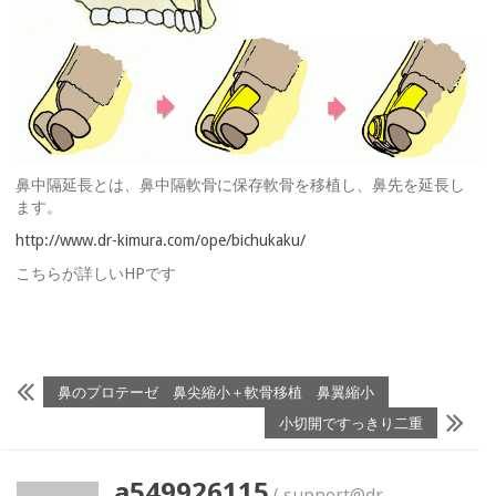
鼻中隔延長とは、鼻中隔軟骨に保存軟骨を移植し、鼻先を延長し
ます。
http://www.dr-kimura.com/ope/bichukaku/
こちらが詳しいHPです
鼻のプロテーゼ 鼻尖縮小＋軟骨移植 鼻翼縮小
小切開ですっきり二重
a549926115
( support@dr-