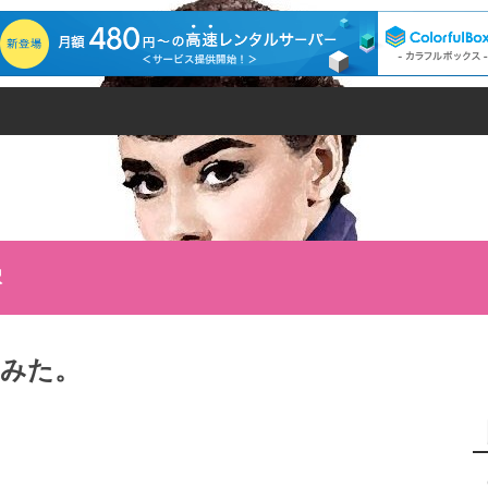
択
みた。