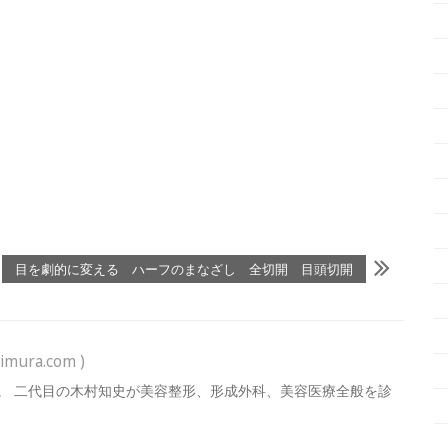
目を劇的に変える ハーフのまなざし 全切開 目頭切開
imura.com )
。 二代目の木村知史が美容整形、形成外科、美容医療全般を診