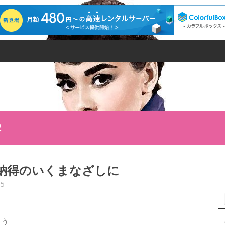
択
納得のいくまなざしに
15
ょう