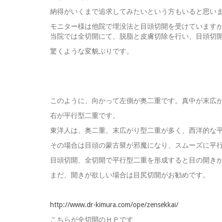
納得がいくまで追求してみたいという方もいると思い
モニター様は他院で埋没法と目頭切開を受けています
当院では全切開にて、脱脂と皮膚切除を行い、目頭切
驚くような変貌ぶりです。
このように、向かって左側が奥二重です。真中が末広
右が平行型二重です。
東洋人は、奥二重、末広がり型二重が多く、西洋的な
その場合は目頭の蒙古襞が邪魔になり、スムーズに平
目頭切開、全切開で平行型二重を形成すると目の開き
まだ、開きが欲しい場合は目尻切開がお勧めです。
http://www.dr-kimura.com/ope/zensekkai/
こちらが全切開のＨＰです