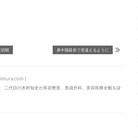
尻切開
鼻中隔延長で見違えるように
imura.com )
。 二代目の木村知史が美容整形、形成外科、美容医療全般を診