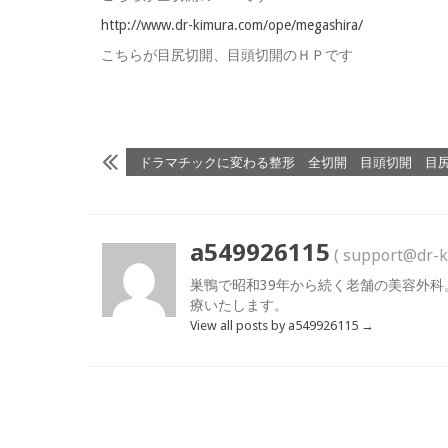
http://www.dr-kimura.com/ope/megashira/
こちらが目尻切開、目頭切開のＨＰです
ドラマチックに変わる整形 全切開 目頭切開 目
a549926115
( support@dr-k
巣鴨で昭和39年から続く老舗の美容外科
療いたします。
View all posts by a549926115
→