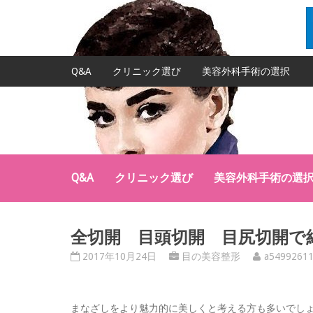
Q&A
クリニック選び
美容外科手術の選択
Q&A
クリニック選び
美容外科手術の選
全切開 目頭切開 目尻切開で
2017年10月24日
目の美容整形
a5499261
まなざしをより魅力的に美しくと考える方も多いでし