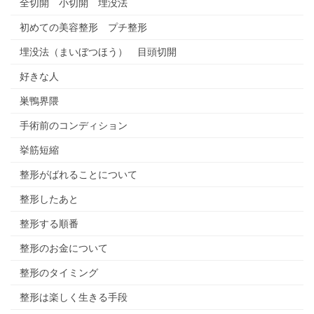
全切開 小切開 埋没法
初めての美容整形 プチ整形
埋没法（まいぼつほう） 目頭切開
好きな人
巣鴨界隈
手術前のコンディション
挙筋短縮
整形がばれることについて
整形したあと
整形する順番
整形のお金について
整形のタイミング
整形は楽しく生きる手段