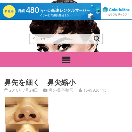
鼻先を細く 鼻尖縮小
2018年7月24日
鼻の美容整形
a549926115