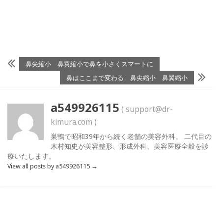
鼻尖縮小 鼻翼縮小で鼻を小さくスマートに
鼻はここまで変わる 鼻尖縮小 鼻翼縮小
a549926115
( support@dr-
kimura.com )
巣鴨で昭和39年から続く老舗の美容外科。 二代目の
木村知史が美容整形、形成外科、美容医療全般を診
療いたします。
View all posts by a549926115
→