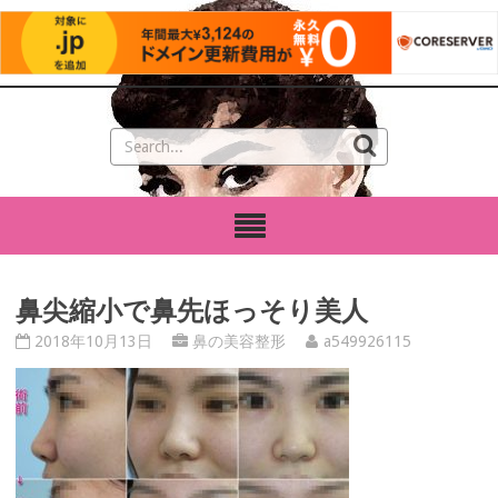
鼻尖縮小で鼻先ほっそり美人
2018年10月13日
鼻の美容整形
a549926115