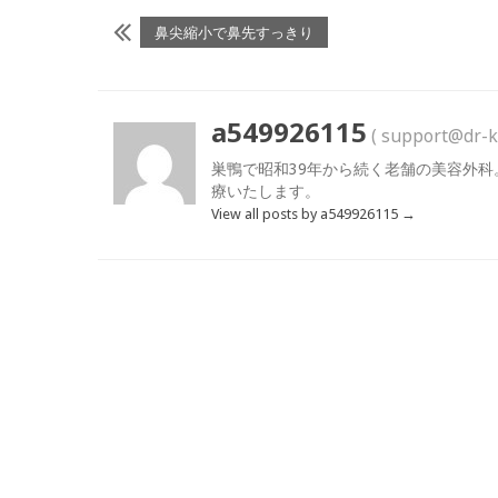
鼻尖縮小で鼻先すっきり
a549926115
( support@dr-k
巣鴨で昭和39年から続く老舗の美容外科
療いたします。
View all posts by a549926115
→