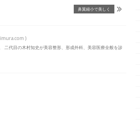
鼻翼縮小で美しく
imura.com )
。 二代目の木村知史が美容整形、形成外科、美容医療全般を診