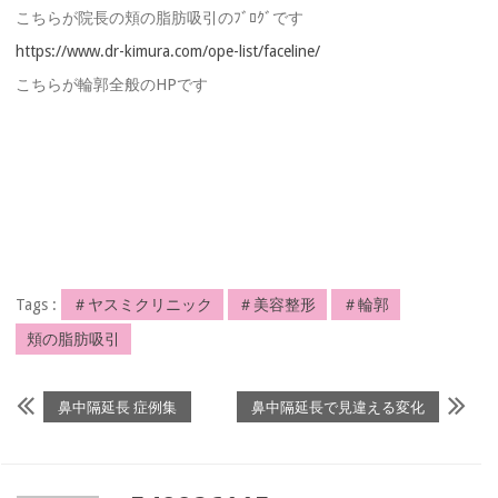
こちらが院長の頬の脂肪吸引のﾌﾞﾛｸﾞです
https://www.dr-kimura.com/ope-list/faceline/
こちらが輪郭全般のHPです
Tags :
＃ヤスミクリニック
＃美容整形
＃輪郭
頬の脂肪吸引
鼻中隔延長 症例集
鼻中隔延長で見違える変化