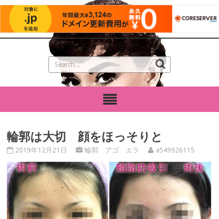
輪郭は大切 顔をほっそりと
2019年12月21日
輪郭 アゴ エラ
a549926115