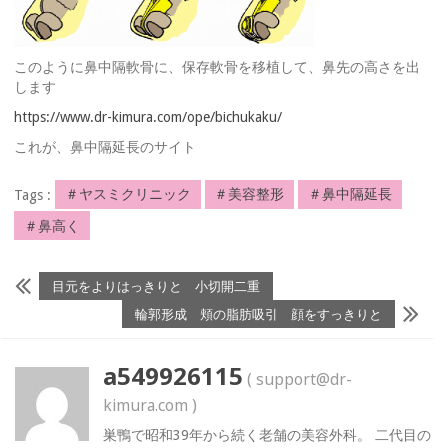
このように鼻中隔軟骨に、保存軟骨を移植して、鼻先の高さを出
します
https://www.dr-kimura.com/ope/bichukaku/
これが、鼻中隔延長のサイト
Tags :
＃ヤスミクリニック
＃美容整形
＃鼻中隔延長
＃鼻高く
目元をよりはっきりと 小切開二重
輪郭形成 頬の脂肪吸引 顔をすっきりと
a549926115
( support@dr-
kimura.com )
巣鴨で昭和39年から続く老舗の美容外科。 二代目の