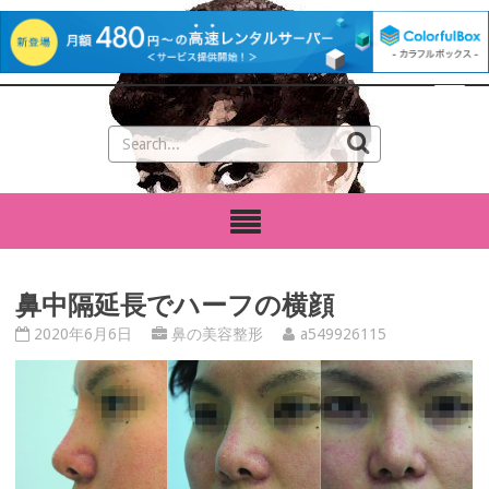
鼻中隔延長でハーフの横顔
2020年6月6日
鼻の美容整形
a549926115