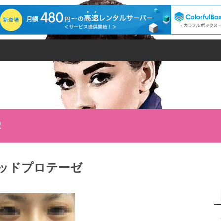
択
ッドプロテーゼ
5