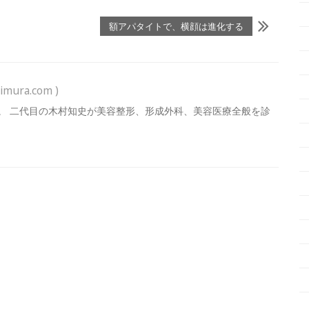
額アパタイトで、横顔は進化する
imura.com )
。 二代目の木村知史が美容整形、形成外科、美容医療全般を診