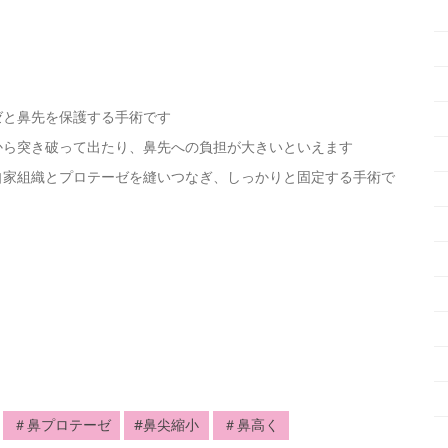
ゼと鼻先を保護する手術です
から突き破って出たり、鼻先への負担が大きいといえます
自家組織とプロテーゼを縫いつなぎ、しっかりと固定する手術で
＃鼻プロテーゼ
#鼻尖縮小
＃鼻高く