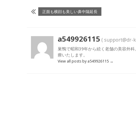
正面も横顔も美しい鼻中隔延長
a549926115
( support@dr-k
巣鴨で昭和39年から続く老舗の美容外科
療いたします。
View all posts by a549926115
→