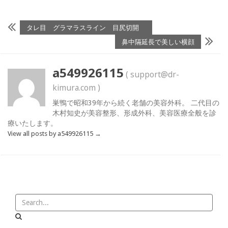
タレ目 グラマラスライン 目尻切開
鼻中隔延長で美しい横顔
a549926115
( support@dr-
kimura.com )
巣鴨で昭和39年から続く老舗の美容外科。 二代目の
木村知史が美容整形、形成外科、美容医療全般を診
療いたします。
View all posts by a549926115
→