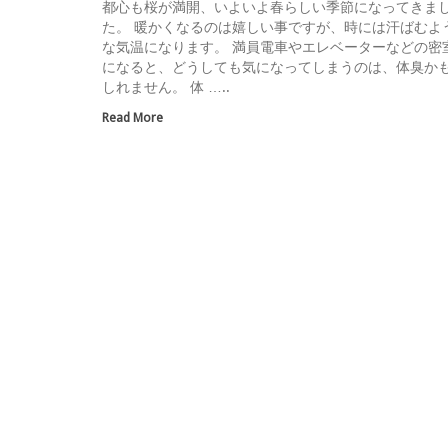
都心も桜が満開、いよいよ春らしい季節になってきま
た。 暖かくなるのは嬉しい事ですが、時には汗ばむよ
な気温になります。 満員電車やエレベーターなどの密
になると、どうしても気になってしまうのは、体臭か
しれません。 体 …..
Read More