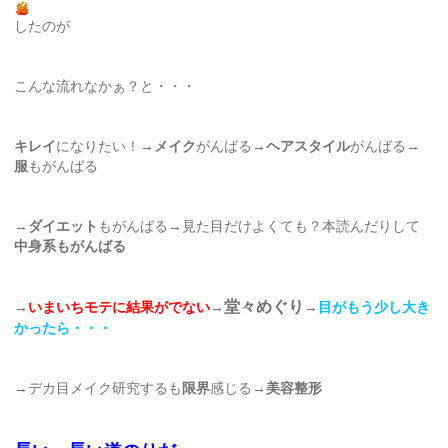
したのが
こんな流れなかぁ？と・・・
キレイ
になりたい！→
メイク
がんばる→
ヘアスタイル
がんばる→
服
もがんばる
→
ダイエット
もがんばる→見た目だけよくても？本読んだりして
中身系もがんばる
堂々めぐり
→
いまいちモテに結果がでない
→
→
目がもう少し大き
かったら・・・
→デカ目メイク研究するも
限界
感じる→
美容整形