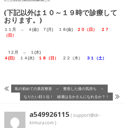
(下記以外は１０～１９時で診療して
おります。)
１１月 → ４(金) ７(月) １８(金)
２０（日） ２７
（日）
1２月 → １(木)
４(日)
１４(水)
１８（日）
２２（木）
３１（土）
私の初めての美容整形 ～ 整形した後の気持ち ～
なりたい顔１位！ 綾瀬はるかさんになれるか？！
a549926115
( support@dr-
kimura.com )