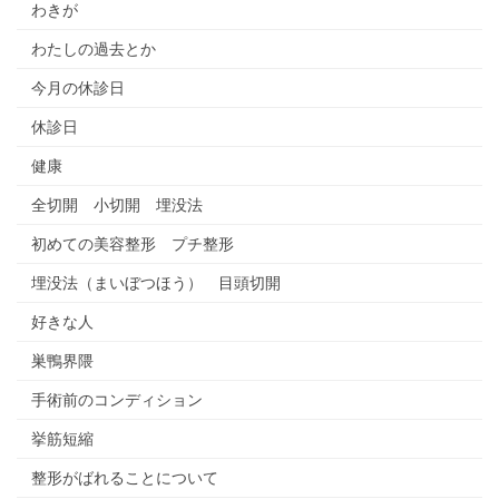
わきが
わたしの過去とか
今月の休診日
休診日
健康
全切開 小切開 埋没法
初めての美容整形 プチ整形
埋没法（まいぼつほう） 目頭切開
好きな人
巣鴨界隈
手術前のコンディション
挙筋短縮
整形がばれることについて