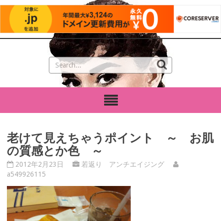
老けて見えちゃうポイント ～ お肌
の質感とか色 ～
2012年2月23日
若返り アンチエイジング
a549926115