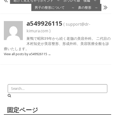
老けて見えちゃうポイント ～ ホウレイ線 後編 ～
男子の整形について ～ 鼻の整形 ～
a549926115
( support@dr-
kimura.com )
巣鴨で昭和39年から続く老舗の美容外科。 二代目の
木村知史が美容整形、形成外科、美容医療全般を診
療いたします。
View all posts by a549926115
→
固定ページ