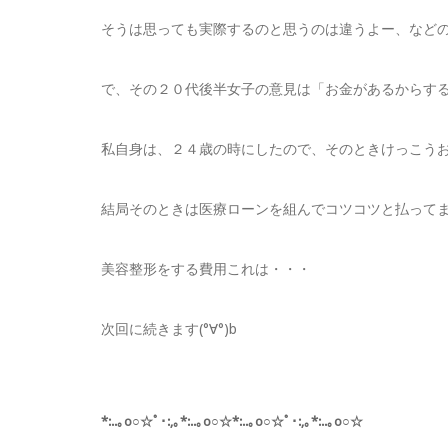
そうは思っても実際するのと思うのは違うよー、など
で、その２０代後半女子の意見は「お金があるからす
私自身は、２４歳の時にしたので、そのときけっこう
結局そのときは医療ローンを組んでコツコツと払って
美容整形をする費用これは・・・
次回に続きます(°∀°)b
*:..｡o○☆ﾟ･:,｡*:..｡o○☆*:..｡o○☆ﾟ･:,｡*:..｡o○☆