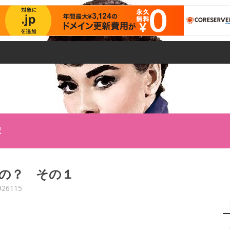
択
の？ その１
926115