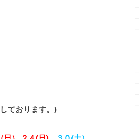
しております。)
（日） ２４(日)
３０(土）