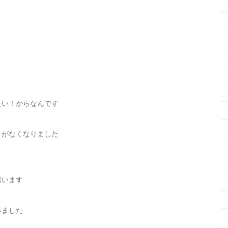
たい！からなんです
とがなくなりました
思います
みました