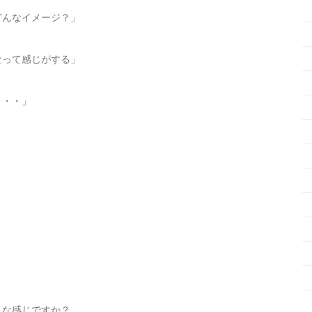
どんなイメージ？」
なって感じがする」
・・・」
」
んな感じですか？