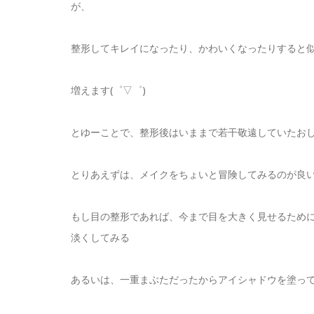
が、
整形してキレイになったり、かわいくなったりすると
増えます(゜▽゜)
とゆーことで、整形後はいままで若干敬遠していたお
とりあえずは、メイクをちょいと冒険してみるのが良
もし目の整形であれば、今まで目を大きく見せるため
淡くしてみる
あるいは、一重まぶただったからアイシャドウを塗っ