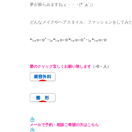
夢が膨らみますねぇ・・・(*´д`;）
どんなメイクやヘアスタイル、ファッションをしてみたいで
*:..｡o○☆ﾟ･:,｡*:..｡o○☆*:..｡o○☆ﾟ･:,｡*:..｡o○☆
愛のクリック宜しくお願い致します
（-Θ－人）
メールで予約・相談ご希望の方はこちら