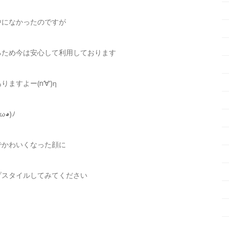
中になかったのですが
るため今は安心して利用しております
よー(n‘∀‘)η
◕)ﾉ
でかわいくなった顔に
プスタイルしてみてください