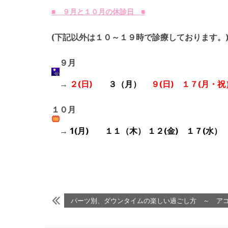
■ ９月と１０月の
休診日 ■
(下記以外は１０～１９時で診療しております。
９月
→
２(日)
３（月）
９(日)
１７(月・祝
１０月
→
1(月) １１（木） １２(金) １７(水）
パーツ別、ダウンタイムの楽しい過ごし方 ～ ア