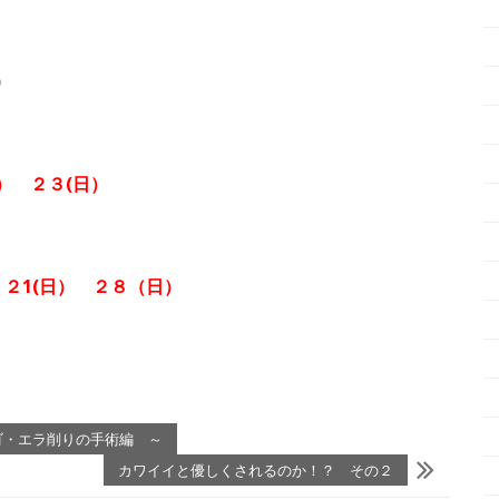
)
） ２３(
日）
２1(日
） ２８（日）
ゴ・エラ削りの手術編 ～
カワイイと優しくされるのか！？ その２