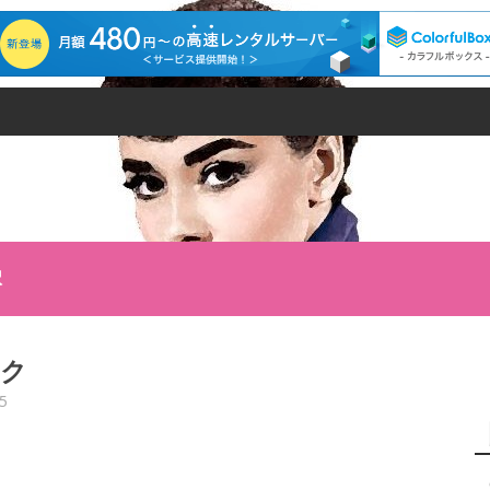
択
イク
5