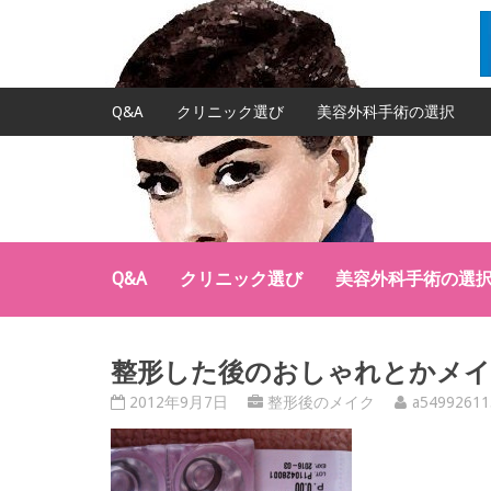
Q&A
クリニック選び
美容外科手術の選択
Q&A
クリニック選び
美容外科手術の選
整形した後のおしゃれとかメ
2012年9月7日
整形後のメイク
a54992611