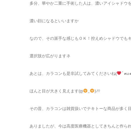
多分、華やか二重に手術した人は、濃いアイシャドウ
濃い顔になるといいますか
なので、その派手な感じもＯＫ！控えめシャドウでも
選択肢が広がりますネ
あとは、カラコンも是非試してみてくださいね(
´◕ω◕
ほんと目が大きく見えます(დ
‿
)ﾉ♡
その昔、カラコンは雑貨扱いでテキトーな商品が多く
ありましたが、今は高度医療機器としてきちんと作ら