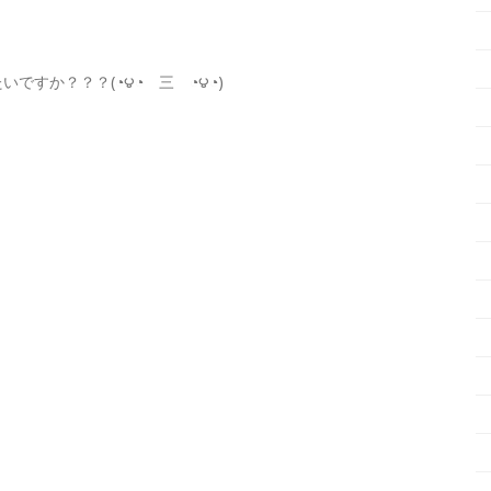
すか？？？(◔౪◔ 三 ◔౪◔)