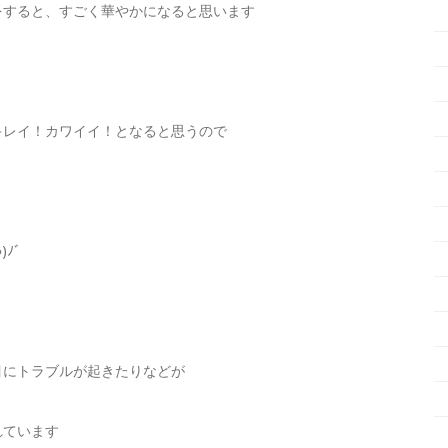
をすると、すごく華やかになると思います
キレイ！カワイイ！となると思うので
)ﾉﾞ
目にトラブルが起きたりなどが
れています