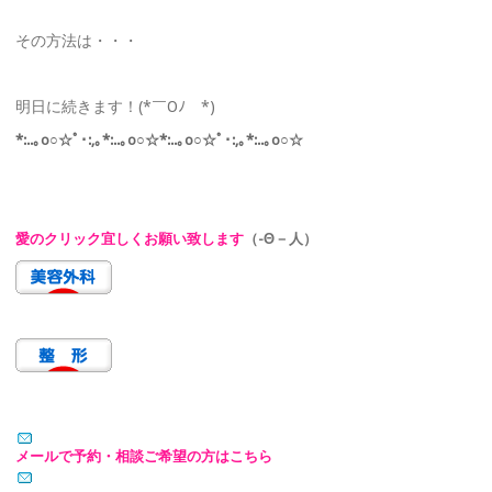
その方法は・・・
明日に続きます！(*￣Oﾉ￣*)
*:..｡o○☆ﾟ･:,｡*:..｡o○☆*:..｡o○☆ﾟ･:,｡*:..｡o○☆
愛のクリック宜しくお願い致します
（-Θ－人）
メールで予約・相談ご希望の方はこちら