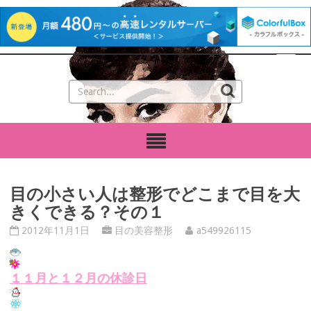
目の小さい人は整形でどこまで目を大
きくできる？その１
2012年11月1日
目の美容整形
a549926115
１１月と１２月の
休診日