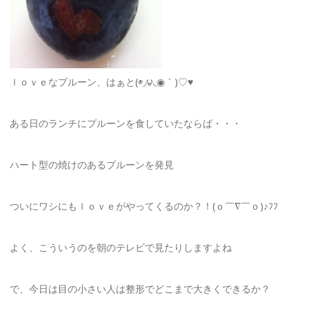
ｌｏｖｅなプルーン、はぁと(◉◞౪◟◉｀)♡♥
ある日のランチにプルーンを食していたならば・・・
ハート型の焼けのあるプルーンを発見
ついにワシにもｌｏｖｅがやってくるのか？！(ｏ￣∇￣ｏ)♪ﾌﾌ
よく、こういうのを朝のテレビで見たりしますよね
で、今日は目の小さい人は整形でどこまで大きくできるか？