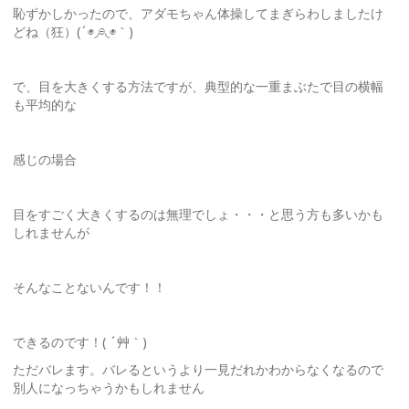
恥ずかしかったので、アダモちゃん体操してまぎらわしましたけ
どね（狂）(´◉◞⊖◟◉｀)
で、目を大きくする方法ですが、典型的な一重まぶたで目の横幅
も平均的な
感じの場合
目をすごく大きくするのは無理でしょ・・・と思う方も多いかも
しれませんが
そんなことないんです！！
できるのです！( ´艸｀)
ただバレます。バレるというより一見だれかわからなくなるので
別人になっちゃうかもしれません