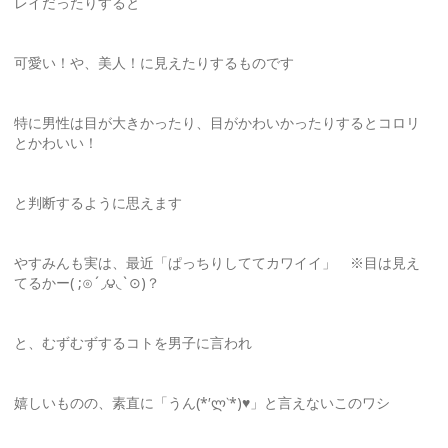
レイだったりすると
可愛い！や、美人！に見えたりするものです
特に男性は目が大きかったり、目がかわいかったりするとコロリ
とかわいい！
と判断するように思えます
やすみんも実は、最近「ぱっちりしててカワイイ」 ※目は見え
てるかー( ;⊙´◞౪◟`⊙)？
と、むずむずするコトを男子に言われ
嬉しいものの、素直に「うん(*′ლ‵*)♥」と言えないこのワシ