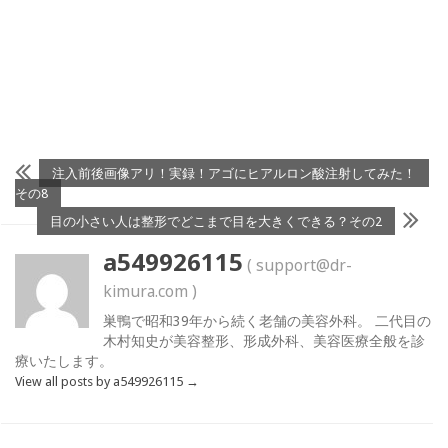
注入前後画像アリ！実録！アゴにヒアルロン酸注射してみた！
その8
目の小さい人は整形でどこまで目を大きくできる？その2
a549926115
( support@dr-
kimura.com )
巣鴨で昭和39年から続く老舗の美容外科。 二代目の
木村知史が美容整形、形成外科、美容医療全般を診
療いたします。
View all posts by a549926115
→