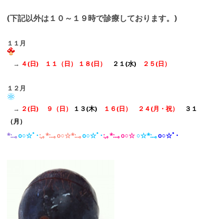
(下記以外は１０～１９時で診療しております。)
１１月
→
４(日) １１（日）
１８(日）
２１(水)
２５(日
）
１２月
→
２(日) ９（日）
１３(木)
１６(日）
２４(月・祝
）
３１
（月）
*:..｡
o○☆ﾟ･
:,｡*:..｡o○☆*:..｡
o○☆ﾟ･
:,｡*:..｡o○☆
○☆*:..｡
o○☆ﾟ･