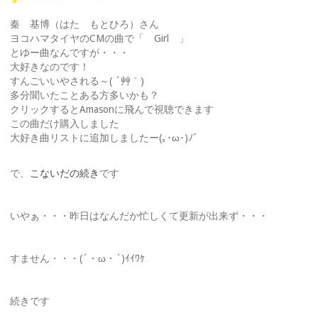
秦 基博（はた もとひろ）さん
ヨコハマタイヤのCMの曲で「 Girl 」
とゆー曲なんですが・・・
大好きなのです！
すんごいいやされる～( ´艸｀)
多分聞いたことある方多いかも？
クリックするとAmasonに飛んで視聴できます
この曲だけ購入しました
大好き曲リストに追加しましたー(｡･ω･)ﾉﾞ
で、
こないだの続き
です
いやぁ・・・昨日はなんだか忙しくて更新が出来ず・・・
すません・・・(´・ω・`)ｲｲﾜｹ
続きです