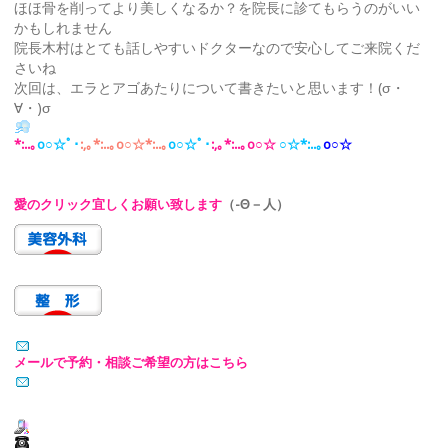
ほほ骨を削ってより美しくなるか？を院長に診てもらうのがいい
かもしれません
院長木村はとても話しやすいドクターなので安心してご来院くだ
さいね
次回は、エラとアゴあたりについて書きたいと思います！(σ・
∀・)σ
*:..｡
o○☆ﾟ･
:,｡*:..｡o○☆*:..｡
o○☆ﾟ･
:,｡*:..｡o○☆
○
☆*:..｡
o○☆
愛のクリック宜しくお願い致します
（-Θ－人）
メールで予約・相談ご希望の方はこちら