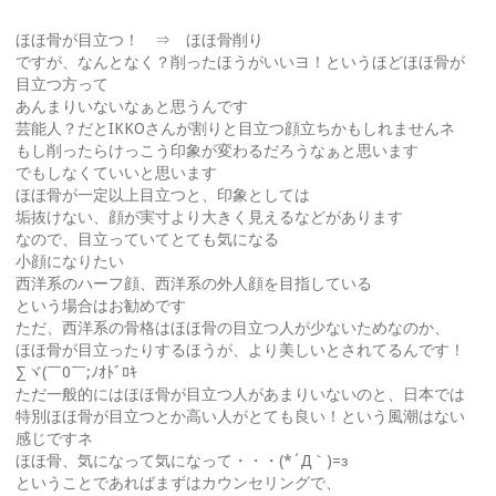
ほほ骨が目立つ！ ⇒ ほほ骨削り
ですが、なんとなく？削ったほうがいいヨ！というほどほほ骨が
目立つ方って
あんまりいないなぁと思うんです
芸能人？だとIKKOさんが割りと目立つ顔立ちかもしれませんネ
もし削ったらけっこう印象が変わるだろうなぁと思います
でもしなくていいと思います
ほほ骨が一定以上目立つと、印象としては
垢抜けない、顔が実寸より大きく見えるなどがあります
なので、目立っていてとても気になる
小顔になりたい
西洋系のハーフ顔、西洋系の外人顔を目指している
という場合はお勧めです
ただ、西洋系の骨格はほほ骨の目立つ人が少ないためなのか、
ほほ骨が目立ったりするほうが、より美しいとされてるんです！
∑ヾ(￣0￣;ﾉｵﾄﾞﾛｷ
ただ一般的にはほほ骨が目立つ人があまりいないのと、日本では
特別ほほ骨が目立つとか高い人がとても良い！という風潮はない
感じですネ
ほほ骨、気になって気になって・・・(*´Д｀)=з
ということであればまずはカウンセリングで、