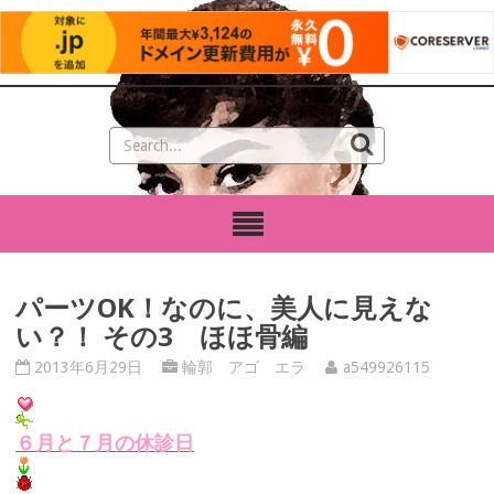
パーツOK！なのに、美人に見えな
い？！ その3 ほほ骨編
2013年6月29日
輪郭 アゴ エラ
a549926115
６月と７月の休診日