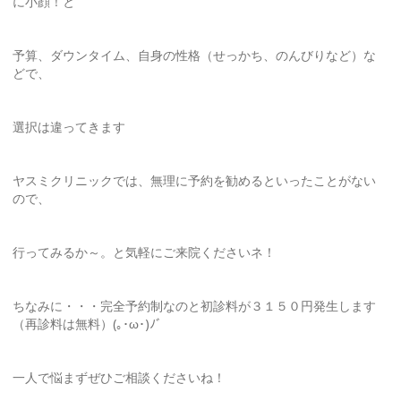
に小顔！と
予算、ダウンタイム、自身の性格（せっかち、のんびりなど）な
どで、
選択は違ってきます
ヤスミクリニックでは、無理に予約を勧めるといったことがない
ので、
行ってみるか～。と気軽にご来院くださいネ！
ちなみに・・・完全予約制なのと初診料が３１５０円発生します
（再診料は無料）(｡･ω･)ﾉﾞ
一人で悩まずぜひご相談くださいね！