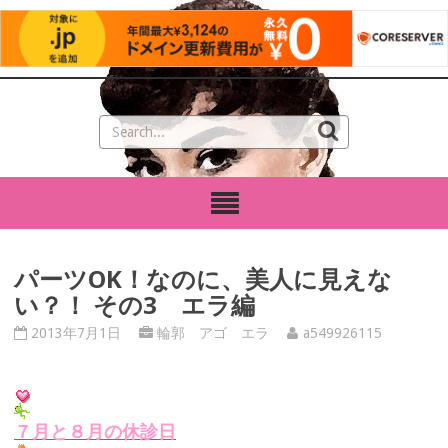
パーツOK！なのに、美人に見えな
い？！ その3 エラ編
2013年7月1日
輪郭 アゴ エラ
a549926115
７月と８月の休診日