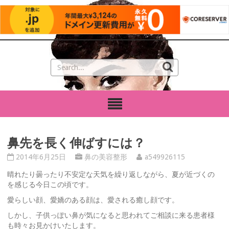
鼻先を長く伸ばすには？
2014年6月25日
鼻の美容整形
a549926115
晴れたり曇ったり不安定な天気を繰り返しながら、夏が近づくの
を感じる今日この頃です。
愛らしい顔、愛嬌のある顔は、愛される癒し顔です。
しかし、子供っぽい鼻が気になると思われてご相談に来る患者様
も時々お見かけいたします。