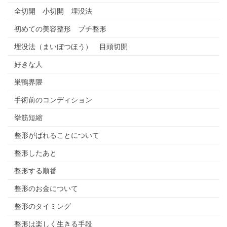
全切開 小切開 埋没法
初めての美容整形 プチ整形
埋没法（まいぼつほう） 目頭切開
好きな人
巣鴨界隈
手術前のコンディション
挙筋短縮
整形がばれることについて
整形したあと
整形する順番
整形のお金について
整形のタイミング
整形は楽しく生きる手段