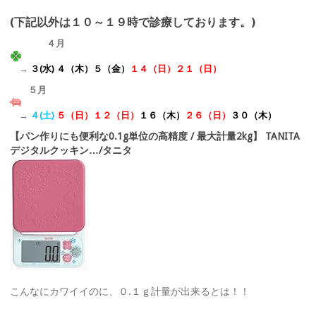
(下記以外は１０～１９時で診療しております。)
４月
→
３(水) ４（木）５（金）
１４（日）
２１（日）
５月
→
４(土)
５（日）１２
（日）
１６（木）
２６（日）
３０（木）
【パン作りにも便利な0.1g単位の高精度 / 最大計量2kg】 TANITA
デジタルクッキン…/タニタ
こんなにカワイイのに、０.１ｇ計量が出来るとは！！