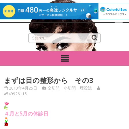
まずは目の整形から その3
2013年4月25日
全切開 小切開 埋没法
a549926115
４月と5月の休診日