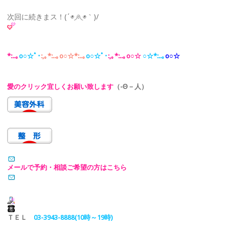
次回に続きまス！(´◉◞⊖◟◉｀)/
*:..｡
o○☆ﾟ･
:,｡*:..｡o○☆*:..｡
o○☆ﾟ･
:,｡*:..｡o○☆
○
☆*:..｡
o○☆
愛のクリック宜しくお願い致します
（-Θ－人）
メールで予約・相談ご希望の方はこちら
ＴＥＬ
03-3943-8888(10時～19時)