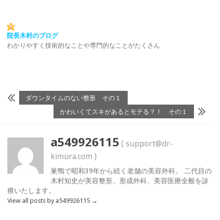
院長木村のブログ
わかりやすく技術的なことや専門的なことがたくさん
ダウンタイムのない整形 その１
かわいくてスキがあるとモテる？！ その１
a549926115
( support@dr-
kimura.com )
巣鴨で昭和39年から続く老舗の美容外科。 二代目の
木村知史が美容整形、形成外科、美容医療全般を診
療いたします。
View all posts by a549926115
→