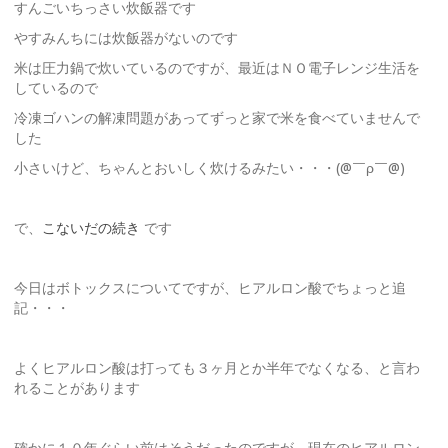
すんごいちっさい炊飯器です
やすみんちには炊飯器がないのです
米は圧力鍋で炊いているのですが、最近はＮＯ電子レンジ生活を
しているので
冷凍ゴハンの解凍問題があってずっと家で米を食べていませんで
した
小さいけど、ちゃんとおいしく炊けるみたい・・・(@￣ρ￣@)
で、
こないだの続き
です
今日はボトックスについてですが、ヒアルロン酸でちょっと追
記・・・
よくヒアルロン酸は打っても３ヶ月とか半年でなくなる、と言わ
れることがあります
確かに１０年ぐらい前はそうだったのですが、現在のヒアルロン