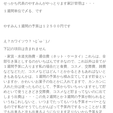
せっかち代表のやすみんがやっとります家計管理は・・・
１週間単位で〆る、です
やすみん１週間の予算は１２５００円です
え？カワイソウ？ヽ(;´ω｀)ノ
下記の項目は含まれません
・家賃・水道光熱費・通信費（ネット・ケータイ）これらは、全
部引き落としするのがいちばんですネなので、これ以外は全てが
１週間予算に入ります私の場合だと食費、コスメ、交際費、雑費
などなどただ、コスメなどはどん！とかかるときもあればないと
きもあるなんかは、１週間の予算から積み立てしてます貯金とい
いますか、かわいいお菓子の缶とかに入れてますで、カンカンに
入れた分は使ったものとして、予算から引いちゃいますそして貯
めといて使うときどき交際費、コスメなど貯まってないのに出て
しまう出費は・・・この先２週間とか３週間の予算が削られると
いうねこれしないと、いつまでたってもいつも予算オーバーとな
るのです私がそうでしたがんばって予算内でするっとことが１度
でも出来ると次も出来るようになります足りないから予算を足