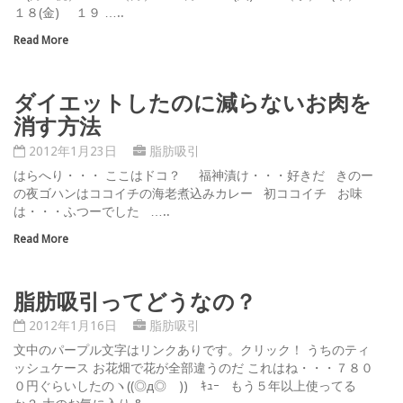
１８(金) １９ …..
Read More
ダイエットしたのに減らないお肉を
消す方法
2012年1月23日
脂肪吸引
はらへり・・・ ここはドコ？ 福神漬け・・・好きだ きのー
の夜ゴハンはココイチの海老煮込みカレー 初ココイチ お味
は・・・ふつーでした …..
Read More
脂肪吸引ってどうなの？
2012年1月16日
脂肪吸引
文中のパープル文字はリンクありです。クリック！ うちのティ
ッシュケース お花畑で花が全部違うのだ これはね・・・７８０
０円ぐらいしたのヽ((◎д◎ ))ゝｷｭｰ もう５年以上使ってる